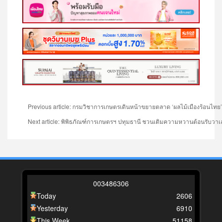
Previous article: กรมวิชาการเกษตรเดินหน้าขยายตลาด ‘ผลไม้เมืองร้อนไทย’
Next article: พิพิธภัณฑ์การเกษตรฯ ปทุมธานี ชวนเติมความหวานต้อนรับวา
0
0
3
4
8
6
3
0
6
Today
2606
Yesterday
6910
This Week
51158