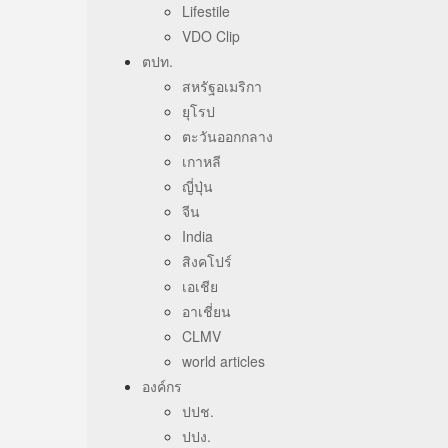
Lifestile
VDO Clip
ตปท.
สหรัฐอเมริกา
ยุโรป
ตะวันออกกลาง
เกาหลี
ญี่ปุ่น
จีน
India
สิงคโปร์
เอเชีย
อาเชี่ยน
CLMV
world articles
องค์กร
ปปช.
ปปง.