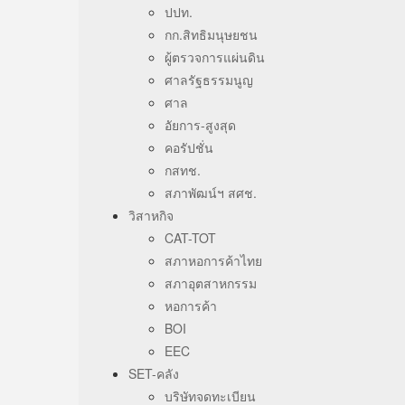
ปปท.
กก.สิทธิมนุษยชน
ผู้ตรวจการแผ่นดิน
ศาลรัฐธรรมนูญ
ศาล
อัยการ-สูงสุด
คอรัปชั่น
กสทช.
สภาพัฒน์ฯ สศช.
วิสาหกิจ
CAT-TOT
สภาหอการค้าไทย
สภาอุตสาหกรรม
หอการค้า
BOI
EEC
SET-คลัง
บริษัทจดทะเบียน