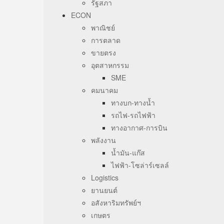
รัฐสภา
ECON
พาณิชย์
การตลาด
ขายตรง
อุตสาหกรรม
SME
คมนาคม
ทางบก-ทางน้ำ
รถไฟ-รถไฟฟ้า
ทางอากาศ-การบิน
พลังงาน
น้ำมัน-แก๊ส
ไฟฟ้า-โซล่าร์เซลล์
Logistics
ยานยนต์
อสังหาริมทรัพย์ฯ
เกษตร