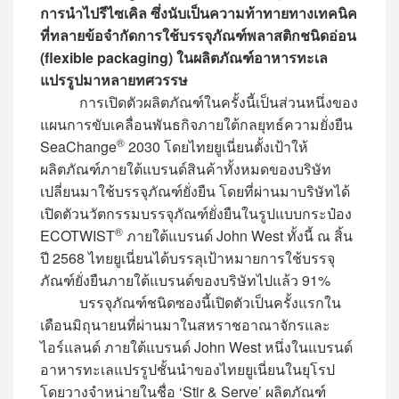
การนำไปรีไซเคิล ซึ่งนับเป็นความท้าทายทางเทคนิค
ที่ทลายข้อจำกัดการใช้บรรจุภัณฑ์พลาสติกชนิดอ่อน
(flexible packaging) ในผลิตภัณฑ์อาหารทะเล
แปรรูปมาหลายทศวรรษ
การเปิดตัวผลิตภัณฑ์ในครั้งนี้เป็นส่วนหนึ่งของ
แผนการขับเคลื่อนพันธกิจภายใต้กลยุทธ์ความยั่งยืน
®
SeaChange
2030 โดยไทยยูเนี่ยนตั้งเป้าให้
ผลิตภัณฑ์ภายใต้แบรนด์สินค้าทั้งหมดของบริษัท
เปลี่ยนมาใช้บรรจุภัณฑ์ยั่งยืน โดยที่ผ่านมาบริษัทได้
เปิดตัวนวัตกรรมบรรจุภัณฑ์ยั่งยืนในรูปแบบกระป๋อง
®
ECOTWIST
ภายใต้แบรนด์ John West ทั้งนี้ ณ สิ้น
ปี 2568 ไทยยูเนี่ยนได้บรรลุเป้าหมายการใช้บรรจุ
ภัณฑ์ยั่งยืนภายใต้แบรนด์ของบริษัทไปแล้ว 91%
บรรจุภัณฑ์ชนิดซองนี้เปิดตัวเป็นครั้งแรกใน
เดือนมิถุนายนที่ผ่านมาในสหราชอาณาจักรและ
ไอร์แลนด์ ภายใต้แบรนด์ John West หนึ่งในแบรนด์
อาหารทะเลแปรรูปชั้นนำของไทยยูเนี่ยนในยุโรป
โดยวางจำหน่ายในชื่อ ‘Stir & Serve’ ผลิตภัณฑ์