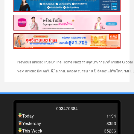
Previous article: TrueOnline Home Next ร่วมจุดประกายเวที Mister Globa
Next article: มิสเตอร์. ดี.ไอ.วาย. ฉลองครบรอบ 10 ปี จัดคอนเสิร์ตใหญ่ ‘MR.
0
0
3
4
7
0
3
8
4
Today
1194
Yesterday
8353
This Week
35236