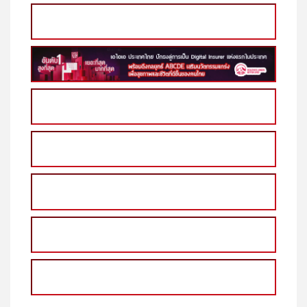
#KaveAlly #คอนโดใกล้รถไฟฟ้า
1356
Click Donate Support Web