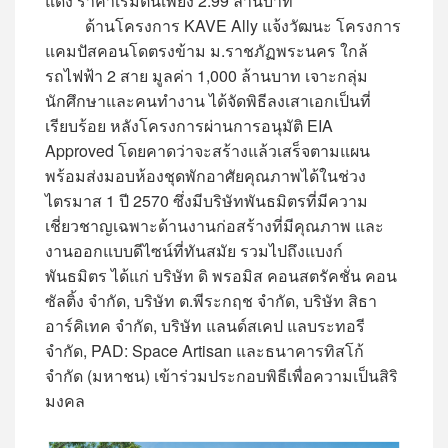
แดง ราคาเริ่มต้นเพียง 2.99 ล้านบาท
ด้านโครงการ KAVE Ally แจ้งวัฒนะ โครงการ
แคมปัสคอนโดตรงข้าม ม.ราชภัฏพระนคร ใกล้
รถไฟฟ้า 2 สาย มูลค่า 1,000 ล้านบาท เจาะกลุ่ม
นักศึกษาและคนทำงาน ได้จัดพิธีลงเสาเอกเป็นที่
เรียบร้อย หลังโครงการผ่านการอนุมัติ EIA
Approved โดยคาดว่าจะสร้างแล้วเสร็จตามแผน
พร้อมส่งมอบห้องชุดพักอาศัยคุณภาพได้ในช่วง
ไตรมาส 1 ปี 2570 ซึ่งมีบริษัทพันธมิตรที่มีความ
เชี่ยวชาญเฉพาะด้านงานก่อสร้างที่มีคุณภาพ และ
งานออกแบบดีไซน์ที่ทันสมัย รวมไปถึงแบงก์
พันธมิตร ได้แก่ บริษัท ดิ พรอมิส คอนสตรัคชั่น คอน
ซัลติ้ง จำกัด, บริษัท ต.พีระกฤช จำกัด, บริษัท สิธา
อาร์คิเทค จำกัด, บริษัท แลนด์สเคป แลบระทอรี
จำกัด, PAD: Space Artisan และธนาคารทิสโก้
จำกัด (มหาชน) เข้าร่วมประกอบพิธีเพื่อความเป็นสิริ
มงคล