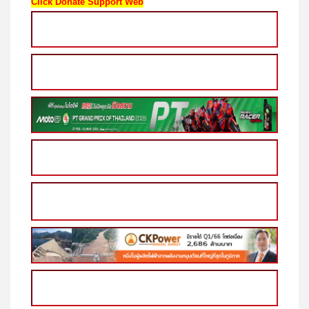
#AssetWise #WeBuildHappiness #ModizVault