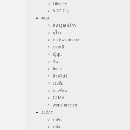
Lifestile
VDO Clip
ตปท.
สหรัฐอเมริกา
ยุโรป
ตะวันออกกลาง
เกาหลี
ญี่ปุ่น
จีน
India
สิงคโปร์
เอเชีย
อาเชี่ยน
CLMV
world articles
องค์กร
ปปช.
ปปง.