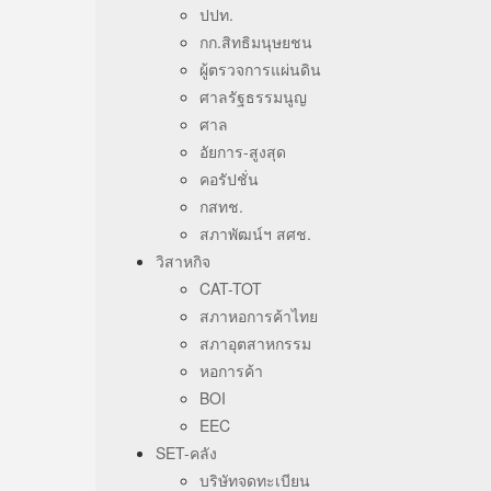
ปปท.
กก.สิทธิมนุษยชน
ผู้ตรวจการแผ่นดิน
ศาลรัฐธรรมนูญ
ศาล
อัยการ-สูงสุด
คอรัปชั่น
กสทช.
สภาพัฒน์ฯ สศช.
วิสาหกิจ
CAT-TOT
สภาหอการค้าไทย
สภาอุตสาหกรรม
หอการค้า
BOI
EEC
SET-คลัง
บริษัทจดทะเบียน