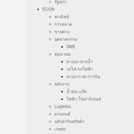
รัฐสภา
ECON
พาณิชย์
การตลาด
ขายตรง
อุตสาหกรรม
SME
คมนาคม
ทางบก-ทางน้ำ
รถไฟ-รถไฟฟ้า
ทางอากาศ-การบิน
พลังงาน
น้ำมัน-แก๊ส
ไฟฟ้า-โซล่าร์เซลล์
Logistics
ยานยนต์
อสังหาริมทรัพย์ฯ
เกษตร