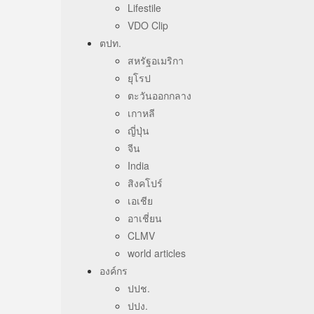
Lifestile
VDO Clip
ตปท.
สหรัฐอเมริกา
ยุโรป
ตะวันออกกลาง
เกาหลี
ญี่ปุ่น
จีน
India
สิงคโปร์
เอเชีย
อาเชี่ยน
CLMV
world articles
องค์กร
ปปช.
ปปง.