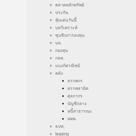
ตลาดหลักทรัพย์
ประกัน
หุ้นเด่นวันนี้
บทวิเคราะห์
ซุบซิบการลงทุน
บล.
กองทุน
กลต.
แบงก์พาณิชย์
คลัง
สรรพกร
สรรพสามิต
ศุลกากร
บัญชีกลาง
หนี้สาธารณะ
สศค.
ธปท.
leasing