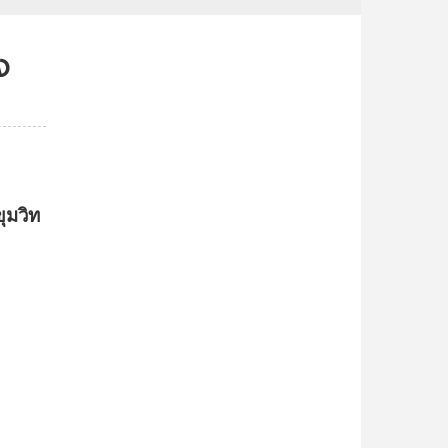
ง
ขุมวิท