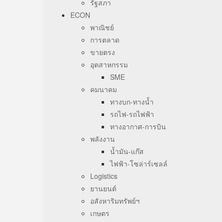
รัฐสภา
ECON
พาณิชย์
การตลาด
ขายตรง
อุตสาหกรรม
SME
คมนาคม
ทางบก-ทางน้ำ
รถไฟ-รถไฟฟ้า
ทางอากาศ-การบิน
พลังงาน
น้ำมัน-แก๊ส
ไฟฟ้า-โซล่าร์เซลล์
Logistics
ยานยนต์
อสังหาริมทรัพย์ฯ
เกษตร