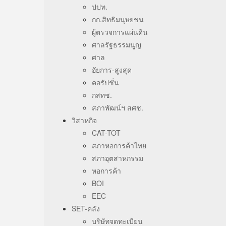
ปปท.
กก.สิทธิมนุษยชน
ผู้ตรวจการแผ่นดิน
ศาลรัฐธรรมนูญ
ศาล
อัยการ-สูงสุด
คอรัปชั่น
กสทช.
สภาพัฒน์ฯ สศช.
วิสาหกิจ
CAT-TOT
สภาหอการค้าไทย
สภาอุตสาหกรรม
หอการค้า
BOI
EEC
SET-คลัง
บริษัทจดทะเบียน