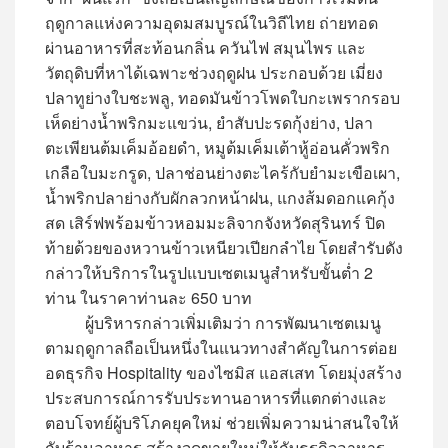
ฤดูกาลแห่งความอุดมสมบูรณ์ในวิถีไทย ถ่ายทอด
ผ่านอาหารที่สะท้อนกลิ่น ควันไฟ สมุนไพร และ
วัตถุดิบที่หาได้เฉพาะช่วงฤดูฝน ประกอบด้วย เมี่ยง
ปลาทูย่างใบชะพลู, ทอดมันข้าวโพดใบกะเพรากรอบ
เห็ดย่างน้ำพริกมะแขว่น, ยำสับปะรดกุ้งย่าง, ปลา
ตะเพียนต้มเค็มอ้อยดำ, หมูต้มเค็มเต้าหู้อ่อนคั่วพริก
เกลือใบมะกรูด, ปลาช่อนย่างตะไคร้กับยำมะเขือเผา,
น้ำพริกปลาย่างกับผักลวกหน้าฝน, แกงส้มดอกแคกุ้ง
สด เสิร์ฟพร้อมข้าวหอมมะลิจากจังหวัดสุรินทร์ ปิด
ท้ายด้วยของหวานข้าวเหนียวเปียกลำไย โดยสำรับดัง
กล่าวให้บริการในรูปแบบเซตเมนูสำหรับขั้นต่ำ 2
ท่าน ในราคาท่านละ 650 บาท
ผู้บริหารกล่าวเพิ่มเติมว่า การพัฒนาเซตเมนู
ตามฤดูกาลถือเป็นหนึ่งในแนวทางสำคัญในการต่อย
อดธุรกิจ Hospitality ของไซมิส แอสเสท โดยมุ่งสร้าง
ประสบการณ์การรับประทานอาหารที่แตกต่างและ
ตอบโจทย์ผู้บริโภคยุคใหม่ ช่วยเพิ่มความน่าสนใจให้
กับร้านอาหาร สร้างจุดขายใหม่ให้กับธุรกิจอาหาร