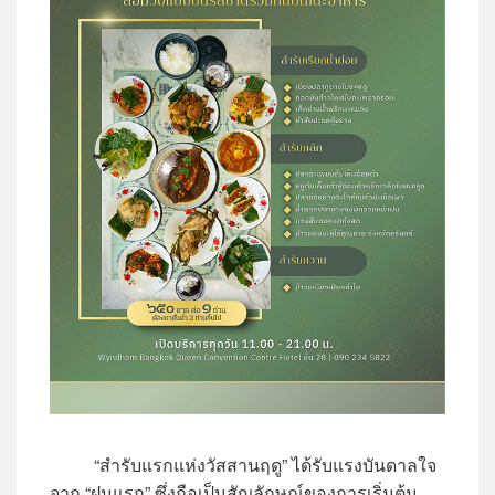
“สำรับแรกแห่งวัสสานฤดู” ได้รับแรงบันดาลใจ
จาก “ฝนแรก” ซึ่งถือเป็นสัญลักษณ์ของการเริ่มต้น