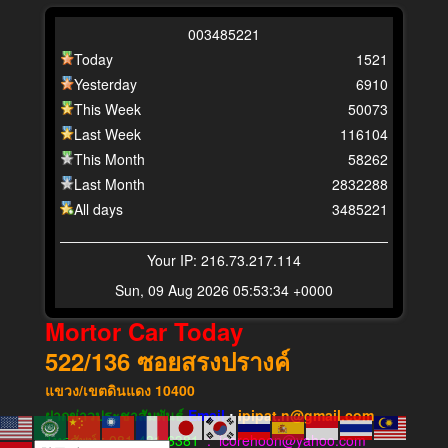
0
0
3
4
8
5
2
2
1
Today
1521
Yesterday
6910
This Week
50073
Last Week
116104
This Month
58262
Last Month
2832288
All days
3485221
Your IP: 216.73.217.114
Sun, 09 Aug 2026 05:53:34 +0000
Mortor Car Today
522/136
ซอยสรงปรางค์
แขวง​/เขต​ดินแดง​
10400
ฝากข่าวประชาสัมพันธ์
Email
:
ipipat.n@gmail.com
โทรศัพท์ : 081-431-6381
: icorehoon@yahoo.com