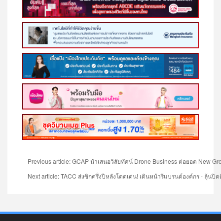
Previous article: GCAP นำเสนอวิสัยทัศน์ Drone Business ต่อยอด New
Next article: TACC ส่งซิกครึ่งปีหลังโดดเด่น! เดินหน้ารีแบรนด์องค์กร - ลุ้นปิ