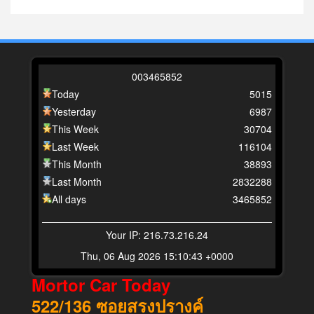
0
0
3
4
6
5
8
5
2
Today
5015
Yesterday
6987
This Week
30704
Last Week
116104
This Month
38893
Last Month
2832288
All days
3465852
Your IP: 216.73.216.24
Thu, 06 Aug 2026 15:10:43 +0000
Mortor Car Today
522/136
ซอยสรงปรางค์