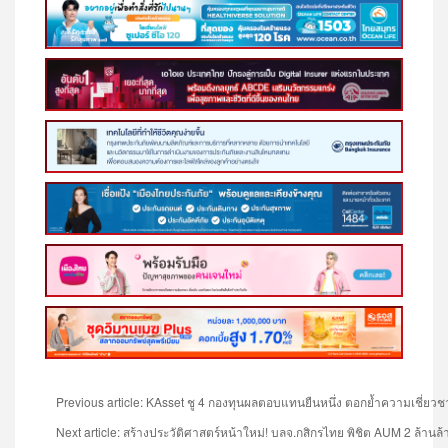
Previous article: KAsset ชู 4 กองทุนผลตอบแทนยืนหนึ่ง ตอกย้ำความเชี่ย
Next article: สร้างประวัติศาสตร์หน้าใหม่! บลจ.กสิกรไทย พิชิต AUM 2 ล้า