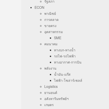
รัฐสภา
ECON
พาณิชย์
การตลาด
ขายตรง
อุตสาหกรรม
SME
คมนาคม
ทางบก-ทางน้ำ
รถไฟ-รถไฟฟ้า
ทางอากาศ-การบิน
พลังงาน
น้ำมัน-แก๊ส
ไฟฟ้า-โซล่าร์เซลล์
Logistics
ยานยนต์
อสังหาริมทรัพย์ฯ
เกษตร