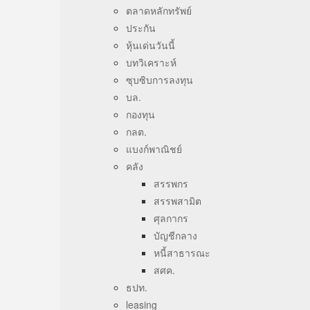
ตลาดหลักทรัพย์
ประกัน
หุ้นเด่นวันนี้
บทวิเคราะห์
ซุบซิบการลงทุน
บล.
กองทุน
กลต.
แบงก์พาณิชย์
คลัง
สรรพกร
สรรพสามิต
ศุลกากร
บัญชีกลาง
หนี้สาธารณะ
สศค.
ธปท.
leasing