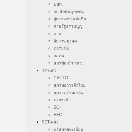
ปปท.
กก.สิทธิมนุษยชน
ผู้ตรวจการแผ่นดิน
ศาลรัฐธรรมนูญ
ศาล
อัยการ-สูงสุด
คอรัปชั่น
กสทช.
สภาพัฒน์ฯ สศช.
วิสาหกิจ
CAT-TOT
สภาหอการค้าไทย
สภาอุตสาหกรรม
หอการค้า
BOI
EEC
SET-คลัง
บริษัทจดทะเบียน