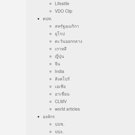
Lifestile
VDO Clip
ตปท.
สหรัฐอเมริกา
ยุโรป
ตะวันออกกลาง
เกาหลี
ญี่ปุ่น
จีน
India
สิงคโปร์
เอเชีย
อาเชี่ยน
CLMV
world articles
องค์กร
ปปช.
ปปง.