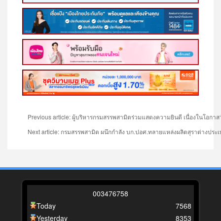
Previous article: ผู้บริหารกรมสรรพสามิตร่วมแสดงความยินดี เนื่องในโอกาส
Next article: กรมสรรพสามิต ผนึกกำลัง บก.ปอศ.ทลายแหล่งผลิตสุราต่างประเท
0
0
3
4
7
6
7
5
8
Today
7568
Yesterday
8353