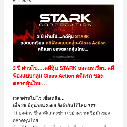
Hits: 2098
3 ปี ผ่านไป….คดีหุ้น STARK ถอดบทเรียน คดี
ฟ้องแบบกลุ่ม Class Action คดีแรก ของ
ตลาดหุ้นไทย…
เวลาผ่านไป ไว เชื่อเหลือ…
เมื่อ 26 มิถุนายน 2566 ยังจำกันได้ไหม
❓❓❓
11 องค์กร ขึ้นเวทีแถลงข่าว เขย่าความเชื่อมั่นของ
ตลาดทุนไทย