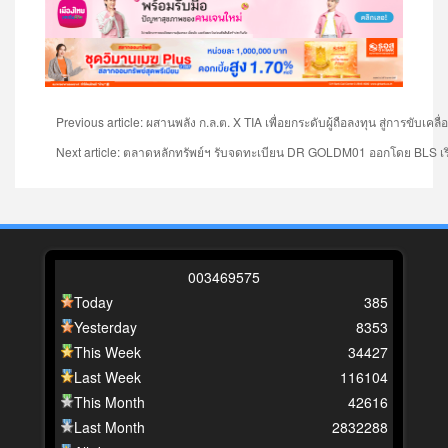
Previous article: ผสานพลัง ก.ล.ต. X TIA เพื่อยกระดับผู้ถือลงทุน สู่การขับเ
Next article: ตลาดหลักทรัพย์ฯ รับจดทะเบียน DR GOLDM01 ออกโดย BLS เริ่มซ
0
0
3
4
6
9
5
7
5
Today
385
Yesterday
8353
This Week
34427
Last Week
116104
This Month
42616
Last Month
2832288