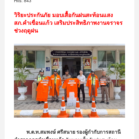
Hits: 843
วิริยะประกันภัย มอบเสื้อกันฝนสะท้อนแสง
สภ.คำเขื่อนแก้ว เสริมประสิทธิภาพงานจราจร
ช่วงฤดูฝน
พ.ต.ท.สมพงษ์ ศรีสนาย รองผู้กำกับการสถานี