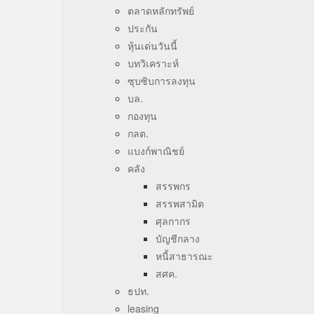
ตลาดหลักทรัพย์
ประกัน
หุ้นเด่นวันนี้
บทวิเคราะห์
ซุบซิบการลงทุน
บล.
กองทุน
กลต.
แบงก์พาณิชย์
คลัง
สรรพกร
สรรพสามิต
ศุลกากร
บัญชีกลาง
หนี้สาธารณะ
สศค.
ธปท.
leasing