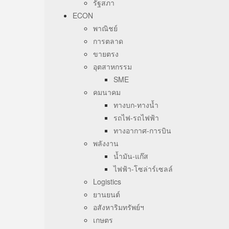
รัฐสภา
ECON
พาณิชย์
การตลาด
ขายตรง
อุตสาหกรรม
SME
คมนาคม
ทางบก-ทางน้ำ
รถไฟ-รถไฟฟ้า
ทางอากาศ-การบิน
พลังงาน
น้ำมัน-แก๊ส
ไฟฟ้า-โซล่าร์เซลล์
Logistics
ยานยนต์
อสังหาริมทรัพย์ฯ
เกษตร