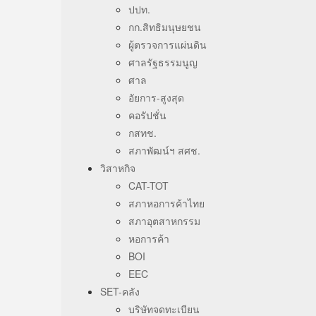
ปปท.
กก.สิทธิมนุษยชน
ผู้ตรวจการแผ่นดิน
ศาลรัฐธรรมนูญ
ศาล
อัยการ-สูงสุด
คอรัปชั่น
กสทช.
สภาพัฒน์ฯ สศช.
วิสาหกิจ
CAT-TOT
สภาหอการค้าไทย
สภาอุตสาหกรรม
หอการค้า
BOI
EEC
SET-คลัง
บริษัทจดทะเบียน