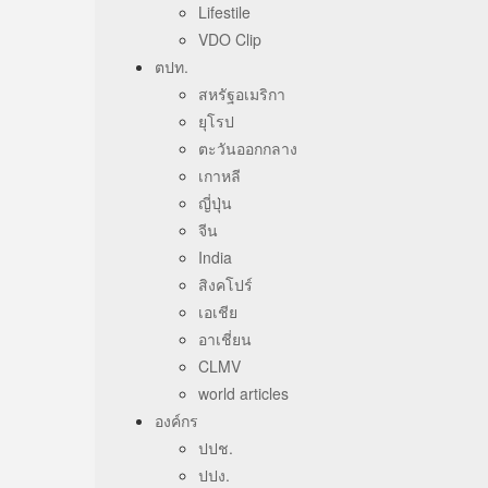
Lifestile
VDO Clip
ตปท.
สหรัฐอเมริกา
ยุโรป
ตะวันออกกลาง
เกาหลี
ญี่ปุ่น
จีน
India
สิงคโปร์
เอเชีย
อาเชี่ยน
CLMV
world articles
องค์กร
ปปช.
ปปง.