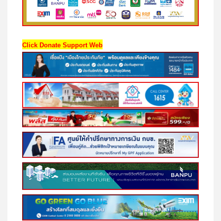
Click Donate Support Web