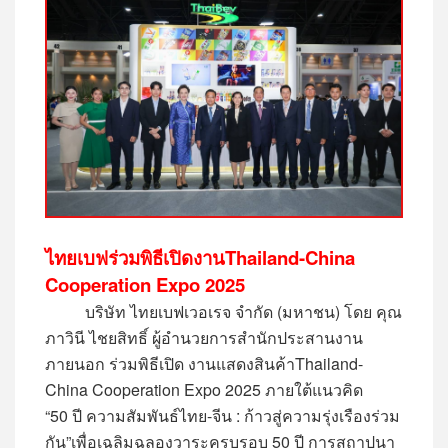
ไทยเบฟร่วม
พิธีเปิด
งาน
Thailand-China
Cooperation Expo 2025
บริษัท ไทยเบฟเวอเรจ จำกัด (มหาชน)
โดย
คุณ
ภาวินี ไชยสิทธิ์
ผู้อำนวยการ
สำนักประสานงาน
ภายนอก
ร่วม
พิธีเปิด
งานแสดงสินค้า
Thailand-
China Cooperation Expo 2025
ภายใต้แนวคิด
“
50
ปี ความสัมพันธ์ไทย
-
จีน
:
ก้าวสู่ความรุ่งเรืองร่วม
กัน
”
เพื่อเฉลิมฉลองวาระครบรอบ
50
ปี การสถาปนา