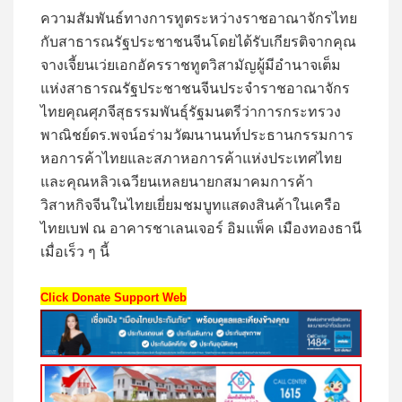
ความสัมพันธ์ทางการ
ทูต
ระหว่างราชอาณาจักรไทย
กับสาธารณรัฐประชาชนจีน
โดย
ได้รับเกียรติจาก
คุณ
จาง
เจี
ย
น
เว่ย
เอกอัครราชทูตวิสามัญผู้มีอำนาจเต็ม
แห่งสาธารณรัฐประชาชนจีนประจำราชอาณาจักร
ไทย
คุณศุภจี
สุธรรมพันธุ์
รัฐมนตรีว่าการกระทรวง
พาณิชย์
ดร
.
พจน์
อร่ามวัฒนานนท์
ประธานกรรมการ
หอการค้าไทยและ
สภาหอการค้าแห่งประเทศไทย
และ
คุณหลิว
เฉวียนเหลย
นายกสมาคมการค้า
วิสาหกิจจีนในไทย
เ
ยี่ยมชมบูท
แสดงสินค้า
ในเครือ
ไทยเบฟ
ณ อาคารชาเลนเจอร์ อิมแพ็ค เมืองทองธานี
เมื่อเร็ว ๆ นี้
Click Donate Support Web