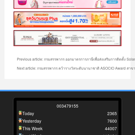
Previous article: กรมสรรพากร ออกมาตรการภาษีเพื่อส่งเสริมการติดตั้ง So
Next article: กรมสรรพากร คว้ารางวัลระดับนานาชาติ ASOCIO Award สาขา Di
0
0
3
4
7
9
1
5
5
Today
2365
Yesterday
7600
This Week
44007