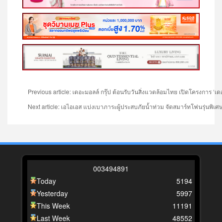
Previous article: เดอะมอลล์ กรุ๊ป ต้อนรับวันสิ่งแวดล้อมไทย เปิดโครงการ ‘เดอ
Next article: เอไอเอส แบ่งเบาภาระผู้ประสบภัยน้ำท่วม จัดสมาร์ทโฟนรุ่นพ
0
0
3
4
9
4
8
9
1
Today
5194
Yesterday
5997
This Week
11191
Last Week
48552