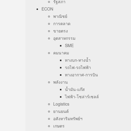
รัฐสภา
ECON
พาณิชย์
การตลาด
ขายตรง
อุตสาหกรรม
SME
คมนาคม
ทางบก-ทางน้ำ
รถไฟ-รถไฟฟ้า
ทางอากาศ-การบิน
พลังงาน
น้ำมัน-แก๊ส
ไฟฟ้า-โซล่าร์เซลล์
Logistics
ยานยนต์
อสังหาริมทรัพย์ฯ
เกษตร