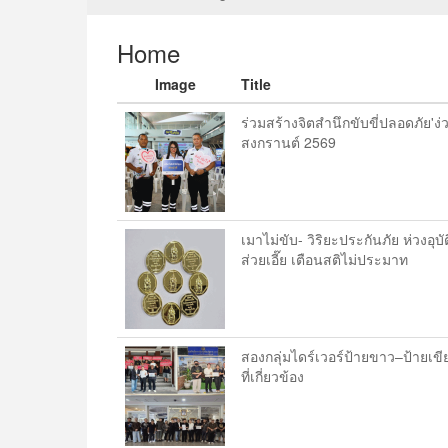
Home
Image
Title
ร่วมสร้างจิตสำนึกขับขี่ปลอดภัย'ง่
สงกรานต์ 2569
เมาไม่ขับ- วิริยะประกันภัย ห่วงอุ
ส่วยเอี๊ย เตือนสติไม่ประมาท
สองกลุ่มไดร์เวอร์ป้ายขาว–ป้ายเข
ที่เกี่ยวข้อง