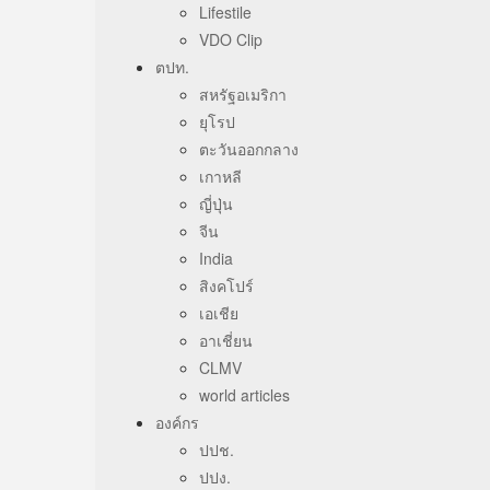
Lifestile
VDO Clip
ตปท.
สหรัฐอเมริกา
ยุโรป
ตะวันออกกลาง
เกาหลี
ญี่ปุ่น
จีน
India
สิงคโปร์
เอเชีย
อาเชี่ยน
CLMV
world articles
องค์กร
ปปช.
ปปง.