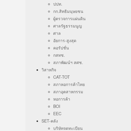
ปปท.
กก.สิทธิมนุษยชน
ผู้ตรวจการแผ่นดิน
ศาลรัฐธรรมนูญ
ศาล
อัยการ-สูงสุด
คอรัปชั่น
กสทช.
สภาพัฒน์ฯ สศช.
วิสาหกิจ
CAT-TOT
สภาหอการค้าไทย
สภาอุตสาหกรรม
หอการค้า
BOI
EEC
SET-คลัง
บริษัทจดทะเบียน