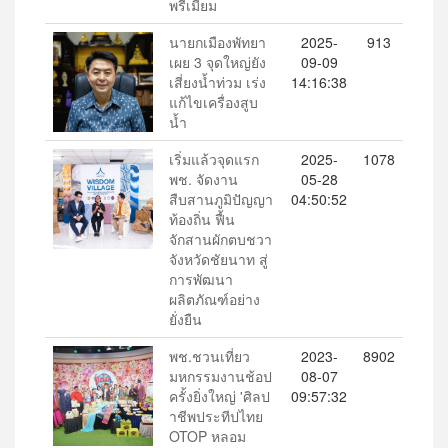
พรีเมียม
นายกเมืองพัทยา
2025-
913
เผย 3 จุดใหญ่ยัง
09-09
เสี่ยงน้ำท่วม เร่ง
14:16:38
แก้ไขเครื่องสูบ
น้ำ
เริ่มแล้วจุดแรก
2025-
1078
พช. จัดงาน
05-28
สืบสานภูมิปัญญา
04:50:52
ท้องถิ่น ฟื้น
จักสานผักตบชวา
จังหวัดชัยนาท สู่
การพัฒนา
ผลิตภัณฑ์อย่าง
ยั่งยืน
พช.ชวนเที่ยว
2023-
8902
มหกรรมงานช้อป
08-07
ครั้งยิ่งใหญ่ 'ศิลป
09:57:32
าชีพประทีปไทย
OTOP หลอม