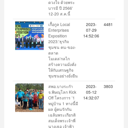
ดวงใจ ด้วยพระ
บารมี ปี 2566'
12-20 ส.ค.นี้
เกื้อกูล Local
2023-
4481
Enterprises
07-29
Exposition
14:52:06
2023:'ธุรกิจ
ชุมชน คน-ของ-
ตลาด
โมเดล'กลไก
สร้างความมั่งคั่ง
ให้กับเศรษฐกิจ
ชุมชนอย่างยั่งยืน
สพอ.บางระกำ
2023-
3803
จ.พิษณุโลก Kick
05-12
Off โครงการ '1
14:32:07
หมู่บ้าน 1 ทางนี้มี
ผล ผู้คนรักกัน
เฉลิมพระเกียรติ
สมเด็จพระเจ้าพี่
นางเธอ เจ้าฟ้า