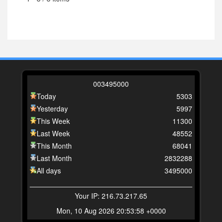
0
0
3
4
9
5
0
0
0
Today
5303
Yesterday
5997
This Week
11300
Last Week
48552
This Month
68041
Last Month
2832288
All days
3495000
Your IP: 216.73.217.65
Mon, 10 Aug 2026 20:53:58 +0000