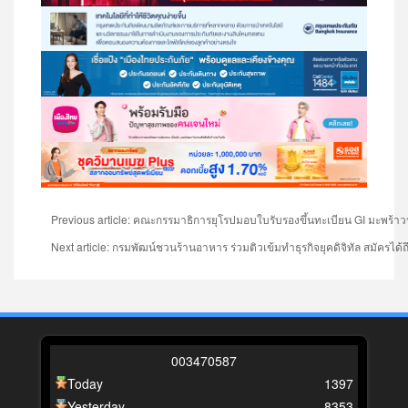
Previous article: คณะกรรมาธิการยุโรปมอบใบรับรองขึ้นทะเบียน GI มะพร้า
Next article: กรมพัฒน์ชวนร้านอาหาร ร่วมติวเข้มทำธุรกิจยุคดิจิทัล สมัครได้ถึง
0
0
3
4
7
0
5
8
7
Today
1397
Yesterday
8353