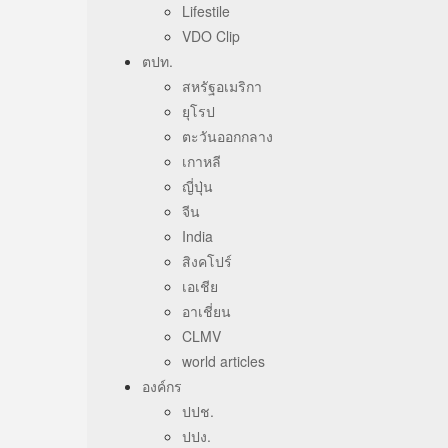
Lifestile
VDO Clip
ตปท.
สหรัฐอเมริกา
ยุโรป
ตะวันออกกลาง
เกาหลี
ญี่ปุ่น
จีน
India
สิงคโปร์
เอเชีย
อาเชี่ยน
CLMV
world articles
องค์กร
ปปช.
ปปง.