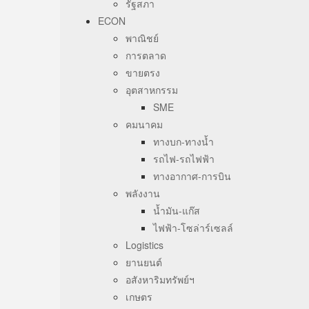
รัฐสภา
ECON
พาณิชย์
การตลาด
ขายตรง
อุตสาหกรรม
SME
คมนาคม
ทางบก-ทางน้ำ
รถไฟ-รถไฟฟ้า
ทางอากาศ-การบิน
พลังงาน
น้ำมัน-แก๊ส
ไฟฟ้า-โซล่าร์เซลล์
Logistics
ยานยนต์
อสังหาริมทรัพย์ฯ
เกษตร