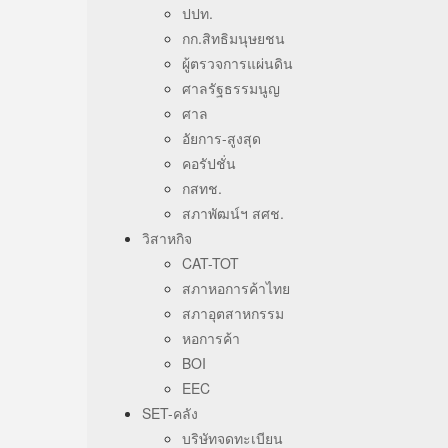
ปปท.
กก.สิทธิมนุษยชน
ผู้ตรวจการแผ่นดิน
ศาลรัฐธรรมนูญ
ศาล
อัยการ-สูงสุด
คอรัปชั่น
กสทช.
สภาพัฒน์ฯ สศช.
วิสาหกิจ
CAT-TOT
สภาหอการค้าไทย
สภาอุตสาหกรรม
หอการค้า
BOI
EEC
SET-คลัง
บริษัทจดทะเบียน