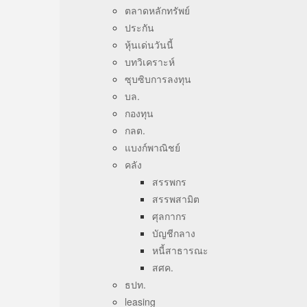
ตลาดหลักทรัพย์
ประกัน
หุ้นเด่นวันนี้
บทวิเคราะห์
ซุบซิบการลงทุน
บล.
กองทุน
กลต.
แบงก์พาณิชย์
คลัง
สรรพกร
สรรพสามิต
ศุลกากร
บัญชีกลาง
หนี้สาธารณะ
สศค.
ธปท.
leasing