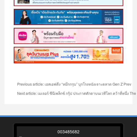
Previous article: เอสเอฟดึง “หมึกกรุบ” บุกโรงหนังเจาะตลาด Gen Z
Prev
Next article: เมเจอร์ ซีนีเพล็กซ์ กรุ้ป ประกาศศักดาบนเวทีโลก คว้าที่หนึ่ง T
0
0
3
4
8
5
6
8
2