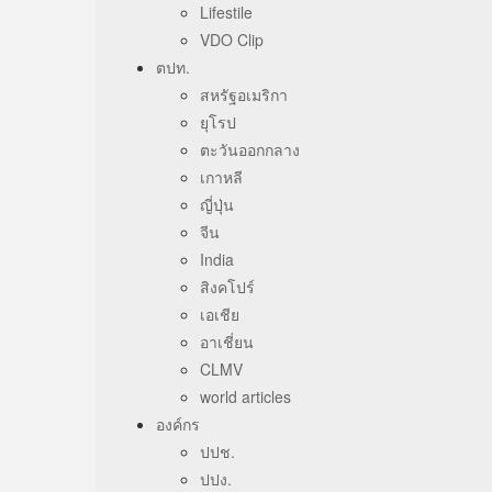
Lifestile
VDO Clip
ตปท.
สหรัฐอเมริกา
ยุโรป
ตะวันออกกลาง
เกาหลี
ญี่ปุ่น
จีน
India
สิงคโปร์
เอเชีย
อาเชี่ยน
CLMV
world articles
องค์กร
ปปช.
ปปง.