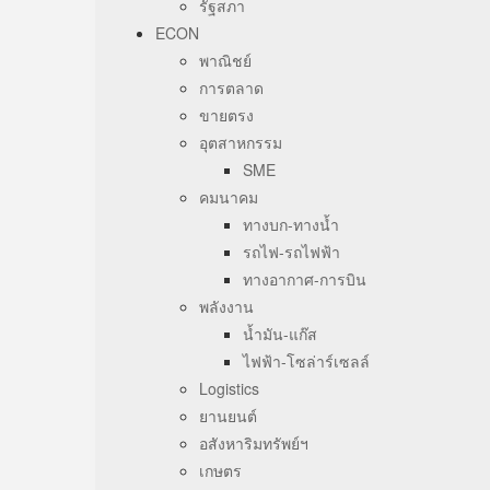
รัฐสภา
ECON
พาณิชย์
การตลาด
ขายตรง
อุตสาหกรรม
SME
คมนาคม
ทางบก-ทางน้ำ
รถไฟ-รถไฟฟ้า
ทางอากาศ-การบิน
พลังงาน
น้ำมัน-แก๊ส
ไฟฟ้า-โซล่าร์เซลล์
Logistics
ยานยนต์
อสังหาริมทรัพย์ฯ
เกษตร