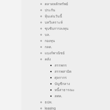
ตลาดหลักทรัพย์
ประกัน
หุ้นเด่นวันนี้
บทวิเคราะห์
ซุบซิบการลงทุน
บล.
กองทุน
กลต.
แบงก์พาณิชย์
คลัง
สรรพกร
สรรพสามิต
ศุลกากร
บัญชีกลาง
หนี้สาธารณะ
สศค.
ธปท.
leasing