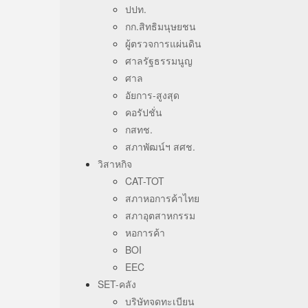
ปปท.
กก.สิทธิมนุษยชน
ผู้ตรวจการแผ่นดิน
ศาลรัฐธรรมนูญ
ศาล
อัยการ-สูงสุด
คอรัปชั่น
กสทช.
สภาพัฒน์ฯ สศช.
วิสาหกิจ
CAT-TOT
สภาหอการค้าไทย
สภาอุตสาหกรรม
หอการค้า
BOI
EEC
SET-คลัง
บริษัทจดทะเบียน