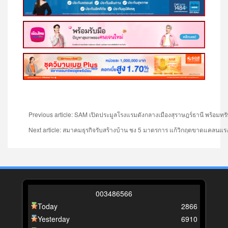
Previous article: SAM เปิดประมูลโรงแรมดังกลางเมืองสุราษฎร์ธานี พร้อมทร
Next article: สมาคมธุรกิจรับสร้างบ้าน ชง 5 มาตรการ แก้วิกฤตขาดแคลนแรงง
0
0
3
4
8
6
5
6
6
Today
2866
Yesterday
6910