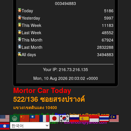
0
0
3
4
9
4
8
8
3
Today
5186
Yesterday
5997
This Week
11183
Last Week
48552
This Month
67924
Last Month
2832288
All days
3494883
Your IP: 216.73.216.135
Mon, 10 Aug 2026 20:03:02 +0000
Mortor Car Today
522/136
ซอยสรงปรางค์
แขวง​/เขต​ดินแดง​
10400
ฝากข่าวประชาสัมพันธ์
Email
:
ipipat.n@gmail.com
โทรศัพท์ : 081-431-6381
: icorehoon@yahoo.com