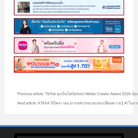
Previous article: TikTok ลุกเป็นไฟ!School Media Creator Award 2026 น้
Next article: KTAXA 'นิโคลา เดอ นาแซล'บรรยายแลกเปลี่ยนความรู้ AI ใน