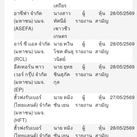
เสถียร
อาซีฟา
จำกัด
นางสาว
ผู้
หุ้น
28/05/2569
(
มหาชน
)
บมจ
.
ทัศนีย์
รายงาน
สามัญ
(ASEFA)
เชาวชีว
เกษตร
อาร์
ซี
แอล
จำกัด
นาย
ทวิน
ผู้
หุ้น
28/05/2569
(
มหาชน
)
บมจ
.
โชค
ตันธุ
รายงาน
สามัญ
(RCL)
วนิตย์
อีสเทอร์น
พาว
นาย
ยุทธ
ผู้
หุ้น
28/05/2569
เวอร์
กรุ๊ป
จำกัด
ชินสุภัค
รายงาน
สามัญ
(
มหาชน
)
บมจ
.
กุล
(EP)
ฮั้วฟงรับเบอร์
นาย
หมิง
ผู้
หุ้น
27/05/2569
(
ไทยแลนด์
)
จำกัด
ซัน
เยน
รายงาน
สามัญ
(
มหาชน
)
บมจ
.
(HFT)
ฮั้วฟงรับเบอร์
นาย
หมิง
ผู้
หุ้น
28/05/2569
(
ไทยแลนด์
)
จำกัด
ซัน
เยน
รายงาน
สามัญ