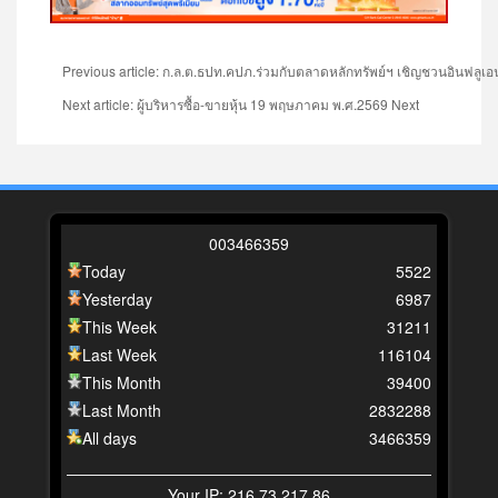
Previous article: ก.ล.ต.ธปท.คปภ.ร่วมกับตลาดหลักทรัพย์ฯ เชิญชวนอินฟลูเอนเ
Next article: ผู้บริหารซื้อ-ขายหุ้น 19 พฤษภาคม พ.ศ.2569
Next
0
0
3
4
6
6
3
5
9
Today
5522
Yesterday
6987
This Week
31211
Last Week
116104
This Month
39400
Last Month
2832288
All days
3466359
Your IP: 216.73.217.86