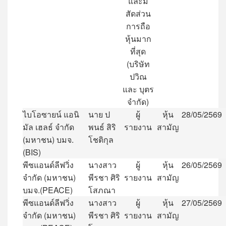
และมี
สัดส่วน
การถือ
หุ้นมาก
ที่สุด
(
บริษัท
ปวิณ
และ
บุตร
จำกัด
)
ไบโอซายน์
แอนิ
นาย
ป
ผู้
หุ้น
28/05/2569
มัล
เฮลธ์
จำกัด
พนธ์
สิริ
รายงาน
สามัญ
(
มหาชน
)
บมจ
.
โชติกุล
(BIS)
พีซแอนด์ลีฟวิ่ง
นางสาว
ผู้
หุ้น
26/05/2569
จำกัด
(
มหาชน
)
พีรชา
ศิริ
รายงาน
สามัญ
บมจ
.(PEACE)
โสภณา
พีซแอนด์ลีฟวิ่ง
นางสาว
ผู้
หุ้น
27/05/2569
จำกัด
(
มหาชน
)
พีรชา
ศิริ
รายงาน
สามัญ