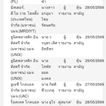
(PL)
ซำ
มิสเตอร์
.
นางสาว
ผู้
หุ้น
28/05/2569
ดี
.
ไอ
.
วาย
.
โฮลดิ้ง
อรอุมา
รายงาน
สามัญ
(
ประเทศไทย
)
ไชย
จำกัด
(
มหาชน
)
รัตนตรัย
บมจ
.(MRDIYT)
ยูนิคพลาสติก
อิน
นาย
ว
ผู้
หุ้น
29/05/2569
ดัสตรี
จำกัด
รบุตร
เลิศ
รายงาน
สามัญ
(
มหาชน
)
บมจ
.
อิทธิพร
(UNIX)
ยูนิคพลาสติก
อิน
นาย
ผู้
หุ้น
29/05/2569
ดัสตรี
จำกัด
โสฬส
รายงาน
สามัญ
(
มหาชน
)
บมจ
.
ยอด
(UNIX)
มงคล
ยูเอซี
โกลบอล
นาย
กิตติ
ผู้
หุ้น
27/05/2569
จำกัด
(
มหาชน
)
ชีวะเกตุ
รายงาน
สามัญ
บมจ
.(UAC)
ร็อคเทค
โกลบอล
นาง
อุไร
คู่สมรส
/
หุ้น
28/05/2569