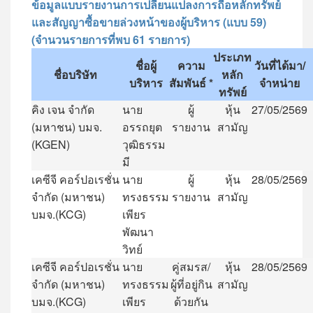
ข้อมูลแบบรายงานการเปลี่ยนแปลงการถือหลักทรัพย์
และสัญญาซื้อขายล่วงหน้าของผู้บริหาร (แบบ 59)
(จำนวนรายการที่พบ 61 รายการ)
ประเภท
ชื่อผู้
ความ
วันที่ได้มา
/
ชื่อบริษัท
หลัก
บริหาร
สัมพันธ์
*
จำหน่าย
ทรัพย์
คิง
เจน
จำกัด
นาย
ผู้
หุ้น
27/05/2569
(
มหาชน
)
บมจ
.
อรรถยุต
รายงาน
สามัญ
(KGEN)
วุฒิธรรม
มี
เคซีจี
คอร์ปอเรชั่น
นาย
ผู้
หุ้น
28/05/2569
จำกัด
(
มหาชน
)
ทรงธรรม
รายงาน
สามัญ
บมจ
.(KCG)
เพียร
พัฒนา
วิทย์
เคซีจี
คอร์ปอเรชั่น
นาย
คู่สมรส
/
หุ้น
28/05/2569
จำกัด
(
มหาชน
)
ทรงธรรม
ผู้ที่อยู่กิน
สามัญ
บมจ
.(KCG)
เพียร
ด้วยกัน