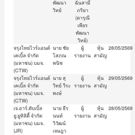
พัฒนา
ฉันสามี
วิทย์
ภริยา
(
ดารุณี
เพียร
พัฒนา
วิทย์
)
จรุงไทยไวร์แอนด์
นาย
ชัย
ผู้
หุ้น
28/05/2569
เคเบิ้ล
จำกัด
โสภณ
รายงาน
สามัญ
(
มหาชน
)
บมจ
.
พนิช
(CTW)
จรุงไทยไวร์แอนด์
นาย
สุ
ผู้
หุ้น
29/05/2569
เคเบิ้ล
จำกัด
วิทย์
วีระ
รายงาน
สามัญ
(
มหาชน
)
บมจ
.
พงษ์
(CTW)
เจ
.
อาร์
.
ดับเบิ้ล
นาย
ธีร
ผู้
หุ้น
28/05/2569
ยู
.
ยูทิลิตี้
จำกัด
นนท์
รายงาน
สามัญ
(
มหาชน
)
บมจ
.
วิวัฒน์
(JR)
เจษฎา