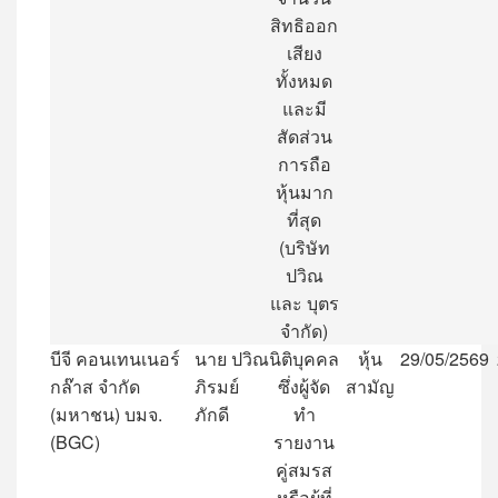
สิทธิออก
เสียง
ทั้งหมด
และมี
สัดส่วน
การถือ
หุ้นมาก
ที่สุด
(
บริษัท
ปวิณ
และ
บุตร
จำกัด
)
บีจี
คอนเทนเนอร์
นาย
ปวิณ
นิติบุคคล
หุ้น
29/05/2569
กล๊าส
จำกัด
ภิรมย์
ซึ่งผู้จัด
สามัญ
(
มหาชน
)
บมจ
.
ภักดี
ทำ
(BGC)
รายงาน
คู่สมรส
หรือผู้ที่