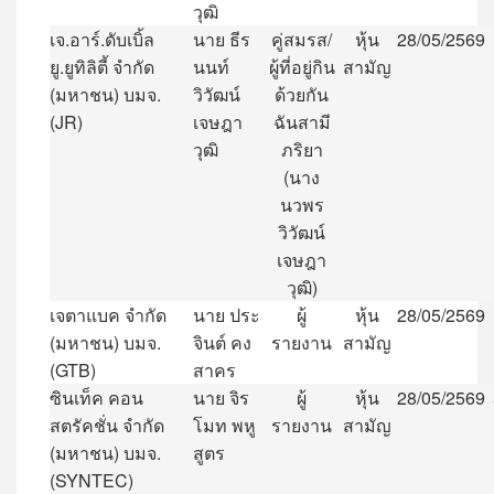
วุฒิ
เจ
.
อาร์
.
ดับเบิ้ล
นาย
ธีร
คู่สมรส
/
หุ้น
28/05/2569
ยู
.
ยูทิลิตี้
จำกัด
นนท์
ผู้ที่อยู่กิน
สามัญ
(
มหาชน
)
บมจ
.
วิวัฒน์
ด้วยกัน
(JR)
เจษฎา
ฉันสามี
วุฒิ
ภริยา
(
นาง
นวพร
วิวัฒน์
เจษฎา
วุฒิ
)
เจตาแบค
จำกัด
นาย
ประ
ผู้
หุ้น
28/05/2569
(
มหาชน
)
บมจ
.
จินต์
คง
รายงาน
สามัญ
(GTB)
สาคร
ซินเท็ค
คอน
นาย
จิร
ผู้
หุ้น
28/05/2569
สตรัคชั่น
จำกัด
โมท
พหู
รายงาน
สามัญ
(
มหาชน
)
บมจ
.
สูตร
(SYNTEC)