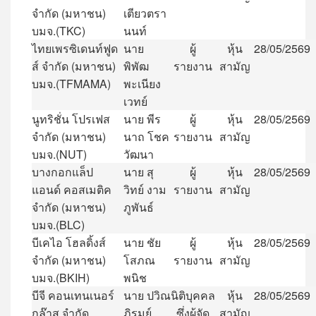
จำกัด
(
มหาชน
)
เตียวตรา
บมจ
.(TKC)
นนท์
ไทยเพรซิเดนท์ฟูด
นาย
ผู้
หุ้น
28/05/2569
ส์
จำกัด
(
มหาชน
)
พิพัฒ
รายงาน
สามัญ
บมจ
.(TFMAMA)
พะเนียง
เวทย์
นูทริชั่น
โปรเฟส
นาย
พีร
ผู้
หุ้น
28/05/2569
จำกัด
(
มหาชน
)
นาถ
โชค
รายงาน
สามัญ
บมจ
.(NUT)
วัฒนา
บางกอกแล็ป
นาย
สุ
ผู้
หุ้น
28/05/2569
แอนด์
คอสเมติค
วิทย์
งาม
รายงาน
สามัญ
จำกัด
(
มหาชน
)
ภูพันธ์
บมจ
.(BLC)
บีเคไอ
โฮลดิ้งส์
นาย
ชัย
ผู้
หุ้น
28/05/2569
จำกัด
(
มหาชน
)
โสภณ
รายงาน
สามัญ
บมจ
.(BKIH)
พนิช
บีจี
คอนเทนเนอร์
นาย
ปวิณ
นิติบุคคล
หุ้น
28/05/2569
กล๊าส
จำกัด
ภิรมย์
ซึ่งผู้จัด
สามัญ