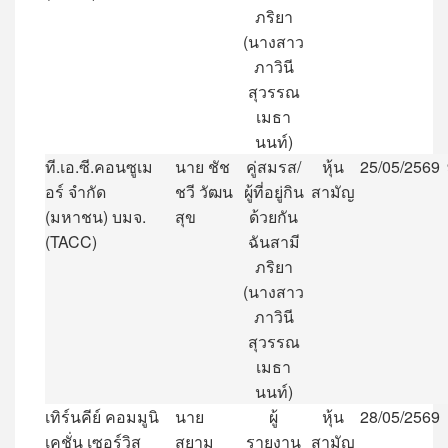
ภริยา
(
นางสาว
ภาวินี
สุวรรณ
เมธา
นนท์
)
ที
.
เอ
.
ซี
.
คอนซูเม
นาย
ชัช
คู่สมรส
/
หุ้น
25/05/2569
อร์
จำกัด
ชวี
วัฒน
ผู้ที่อยู่กิน
สามัญ
(
มหาชน
)
บมจ
.
สุข
ด้วยกัน
(TACC)
ฉันสามี
ภริยา
(
นางสาว
ภาวินี
สุวรรณ
เมธา
นนท์
)
เทิร์นคีย์
คอมมูนิ
นาย
ผู้
หุ้น
28/05/2569
เคชั่น
เซอร์วิส
สยาม
รายงาน
สามัญ