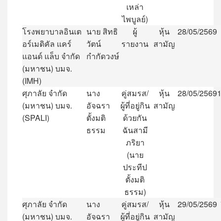
เหล่า
ไพบูลย์
)
โรงพยาบาลอินเต
นาย
สิทธิ
ผู้
หุ้น
28/05/2569
อร์เมดิคัล
แคร์
วัตน์
รายงาน
สามัญ
แอนด์
แล็บ
จำกัด
กำกัดวงษ์
(
มหาชน
)
บมจ
.
(IMH)
ศุภาลัย
จำกัด
นาง
คู่สมรส
/
หุ้น
28/05/2569
1
(
มหาชน
)
บมจ
.
อัจฉรา
ผู้ที่อยู่กิน
สามัญ
(SPALI)
ตั้งมติ
ด้วยกัน
ธรรม
ฉันสามี
ภริยา
(
นาย
ประทีป
ตั้งมติ
ธรรม
)
ศุภาลัย
จำกัด
นาง
คู่สมรส
/
หุ้น
29/05/2569
(
มหาชน
)
บมจ
.
อัจฉรา
ผู้ที่อยู่กิน
สามัญ