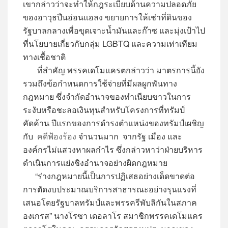
เขากล่าวว่าจะทำให้กฎระเบียบด้านความปลอดภัย
ของอาวุธปืนอ่อนแอลง ขยายการให้เช่าที่ดินของ
รัฐบาลกลางเพื่อขุดเจาะน้ำมันและก๊าซ และมุ่งเป้าไป
ที่นโยบายเกี่ยวกับกลุ่ม LGBTQ และความเท่าเทียม
ทางเชื้อชาติ
ที่สำคัญ พรรคเดโมแครตกล่าวว่า มาตรการนี้ยัง
รวมถึงข้อกำหนดการใช้จ่ายที่มีผลผูกพันทาง
กฎหมาย ซึ่งจำกัดอำนาจของทำเนียบขาวในการ
ระงับหรือชะลอเงินทุนสำหรับโครงการที่ทรัมป์
คัดค้าน ปีแรกของการดำรงตำแหน่งของทรัมป์เผชิญ
กับ
คดีฟ้องร้อง
จำนวนมาก จากรัฐ เมือง และ
องค์กรไม่แสวงหาผลกำไร ซึ่งกล่าวหาว่าฝ่ายบริหาร
ดำเนินการแย่งชิงอำนาจอย่างผิดกฎหมาย
“ร่างกฎหมายนี้เป็นการปฏิเสธอย่างเด็ดขาดต่อ
การตัดงบประมาณบริการสาธารณะอย่างรุนแรงที่
เสนอโดยรัฐบาลทรัมป์และพรรครีพับลิกันในสภาค
องเกรส” นางโรซา เดอลาโร สมาชิกพรรคเดโมแคร