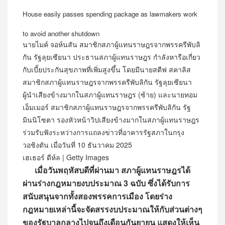
House easily passes spending package as lawmakers work
to avoid another shutdown
นายไมค์ จอห์นสัน สมาชิกสภาผู้แทนราษฎรจากพรรครีพับลิ
กัน รัฐลุยเซียนา ประธานสภาผู้แทนราษฎร กำลังหารือเกี่ยว
กับเบี้ยประกันสุขภาพที่เพิ่มสูงขึ้น โดยมีนายสตีฟ สคาลิส
สมาชิกสภาผู้แทนราษฎรจากพรรครีพับลิกัน รัฐลุยเซียนา
ผู้นำเสียงข้างมากในสภาผู้แทนราษฎร (ซ้าย) และนายทอม
เอ็มเมอร์ สมาชิกสภาผู้แทนราษฎรจากพรรครีพับลิกัน รัฐ
มินนิโซตา รองหัวหน้าวิปเสียงข้างมากในสภาผู้แทนราษฎร
ร่วมรับฟังระหว่างการแถลงข่าวที่อาคารรัฐสภาในกรุง
วอชิงตัน เมื่อวันที่ 10 ธันวาคม 2025
เฮเธอร์ ดีห์ล | Getty Images
เมื่อวันพฤหัสบดีที่ผ่านมา สภาผู้แทนราษฎรได้
ผ่านร่างกฎหมายงบประมาณ 3 ฉบับ ซึ่งได้รับการ
สนับสนุนจากทั้งสองพรรคการเมือง โดยร่าง
กฎหมายเหล่านี้จะจัดสรรงบประมาณให้กับส่วนต่างๆ
ของรัฐบาลกลางไปจนถึงเดือนกันยายน แสดงให้เห็น