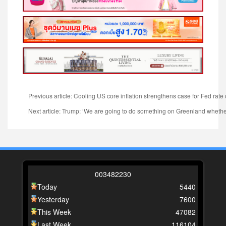
Previous article: Cooling US core inflation strengthens case for Fed rate
Next article: Trump: ‘We are going to do something on Greenland whether 
0
0
3
4
8
2
2
3
0
Today
5440
Yesterday
7600
This Week
47082
Last Week
116104