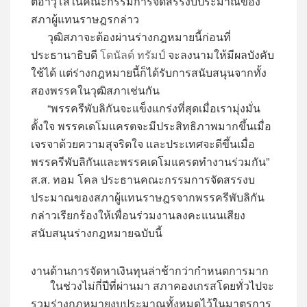
ตอาวุโสในคณะกรรมการจัดสรรงบประมาณของ
สภาผู้แทนราษฎรกล่าว
วุฒิสภาจะต้องผ่านร่างกฎหมายนี้ก่อนที่
ประธานาธิบดี
โดนัลด์ ทรัมป์
จะลงนามให้มีผลบังคับ
ใช้ได้ แต่ร่างกฎหมายนี้ก็ได้รับการสนับสนุนจากทั้ง
สองพรรคในวุฒิสภาเช่นกัน
“พรรครีพับลิกันจะแข็งแกร่งที่สุดเมื่อเรามุ่งมั่น
ตั้งใจ พรรคเดโมแครตจะมีประสิทธิภาพมากขึ้นเมื่อ
เจรจาด้วยความสุจริตใจ และประเทศจะดีขึ้นเมื่อ
พรรครีพับลิกันและพรรคเดโมแครตทำงานร่วมกัน”
ส.ส. ทอม โคล ประธานคณะกรรมการจัดสรรงบ
ประมาณของสภาผู้แทนราษฎรจากพรรครีพับลิกัน
กล่าวเรียกร้องให้เพื่อนร่วมงานลงคะแนนเสียง
สนับสนุนร่างกฎหมายฉบับนี้
งานด้านการจัดหาเงินทุนล่าช้ากว่ากำหนดการมาก
ในช่วงไม่กี่ปีที่ผ่านมา สภาคองเกรสโดยทั่วไปจะ
รวมร่างกฎหมายงบประมาณทั้งหมดไว้ในมาตรการ