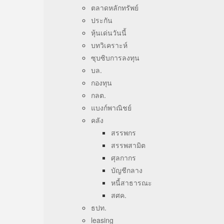
ตลาดหลักทรัพย์
ประกัน
หุ้นเด่นวันนี้
บทวิเคราะห์
ซุบซิบการลงทุน
บล.
กองทุน
กลต.
แบงก์พาณิชย์
คลัง
สรรพกร
สรรพสามิต
ศุลกากร
บัญชีกลาง
หนี้สาธารณะ
สศค.
ธปท.
leasing