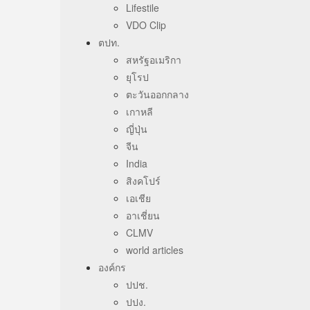
Lifestile
VDO Clip
ตปท.
สหรัฐอเมริกา
ยุโรป
ตะวันออกกลาง
เกาหลี
ญี่ปุ่น
จีน
India
สิงคโปร์
เอเชีย
อาเชี่ยน
CLMV
world articles
องค์กร
ปปช.
ปปง.