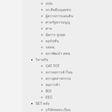
ปปท.
กก.สิทธิมนุษยชน
ผู้ตรวจการแผ่นดิน
ศาลรัฐธรรมนูญ
ศาล
อัยการ-สูงสุด
คอรัปชั่น
กสทช.
สภาพัฒน์ฯ สศช.
วิสาหกิจ
CAT-TOT
สภาหอการค้าไทย
สภาอุตสาหกรรม
หอการค้า
BOI
EEC
SET-คลัง
บริษัทจดทะเบียน