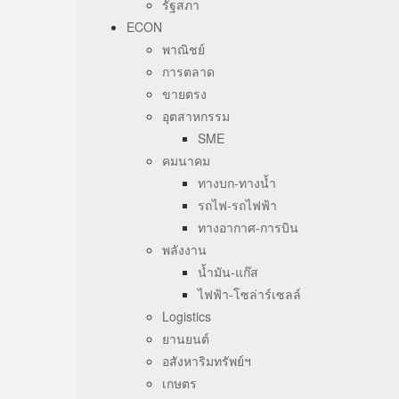
รัฐสภา
ECON
พาณิชย์
การตลาด
ขายตรง
อุตสาหกรรม
SME
คมนาคม
ทางบก-ทางน้ำ
รถไฟ-รถไฟฟ้า
ทางอากาศ-การบิน
พลังงาน
น้ำมัน-แก๊ส
ไฟฟ้า-โซล่าร์เซลล์
Logistics
ยานยนต์
อสังหาริมทรัพย์ฯ
เกษตร