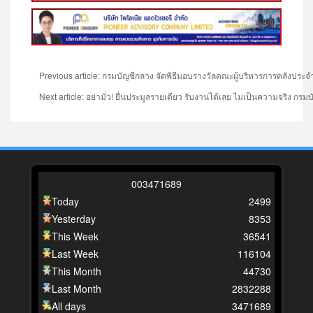
Previous article: กรมบัญชีกลาง จัดพิธีมอบรางวัลคณะผู้บริหารการคลังประ
Next article: อย่ามั่ว! ยื่นประมูลรายเดียว รับงานได้เลย ไม่เป็นความจริง ก
0
0
3
4
7
1
6
8
9
Today
2499
Yesterday
8353
This Week
36541
Last Week
116104
This Month
44730
Last Month
2832288
All days
3471689