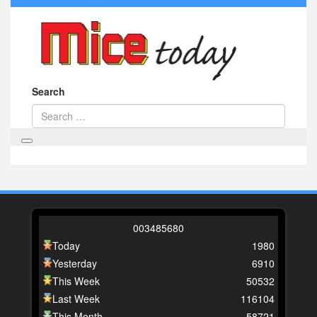
Search
0
0
3
4
8
5
6
8
0
Today
1980
Yesterday
6910
This Week
50532
Last Week
116104
This Month
58721