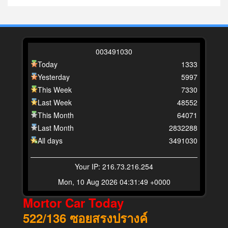
0
0
3
4
9
1
0
3
0
Today
1333
Yesterday
5997
This Week
7330
Last Week
48552
This Month
64071
Last Month
2832288
All days
3491030
Your IP: 216.73.216.254
Mon, 10 Aug 2026 04:31:49 +0000
Mortor Car Today
522/136
ซอยสรงปรางค์