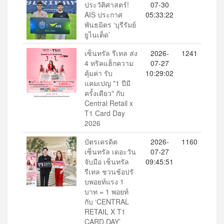
ประวัติศาสตร์!
07-30
AIS ประกาศ
05:33:22
พันธมิตร ‘บุรีรัมย์
ยูไนเต็ด’
เซ็นทรัล รีเทล ส่ง
2026-
1241
4 ทริคแฮ็กความ
07-27
คุ้มค่า รับ
10:29:02
แคมเปญ "1 ปีมี
ครั้งเดียว" กับ
Central Retail x
T1 Card Day
2026
บัตรเครดิต
2026-
1160
เซ็นทรัล เดอะวัน
07-27
จับมือ เซ็นทรัล
09:45:51
รีเทล ชวนช้อปรั
บพอยท์แรง 1
บาท = 1 พอยท์
กับ ‘CENTRAL
RETAIL X T1
CARD DAY’