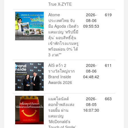
True X-ZYTE
Atome
2026-
619
ประเทศไทย จับ
08-06
มือ Agoda เปิดตัว
09:55:53
แคมเปญ ‘ทริปนี้มี
ลุ้น’ มอบสิทธิ์ลุ้น
เข้าพักโรงแรมหรู
พร้อมผ่อน 0% ได้
3 งวด**
AIS คว้า 2
2026-
611
รางวัลใหญ่จาก
08-06
Brand Inside
04:48:42
Awards 2026
แมคโดนัลด์
2026-
663
ตอกย้ำพลังแห่ง
08-05
รอยยิ้ม ผ่าน
16:07:30
แคมเปญ
‘McDonald’s
Touch of Smile’