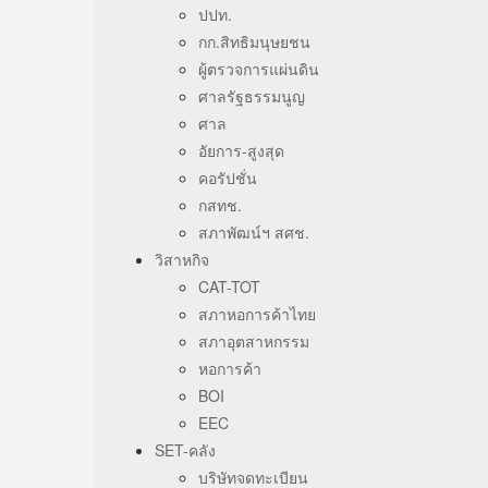
ปปท.
กก.สิทธิมนุษยชน
ผู้ตรวจการแผ่นดิน
ศาลรัฐธรรมนูญ
ศาล
อัยการ-สูงสุด
คอรัปชั่น
กสทช.
สภาพัฒน์ฯ สศช.
วิสาหกิจ
CAT-TOT
สภาหอการค้าไทย
สภาอุตสาหกรรม
หอการค้า
BOI
EEC
SET-คลัง
บริษัทจดทะเบียน