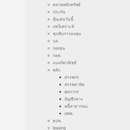
ตลาดหลักทรัพย์
ประกัน
หุ้นเด่นวันนี้
บทวิเคราะห์
ซุบซิบการลงทุน
บล.
กองทุน
กลต.
แบงก์พาณิชย์
คลัง
สรรพกร
สรรพสามิต
ศุลกากร
บัญชีกลาง
หนี้สาธารณะ
สศค.
ธปท.
leasing