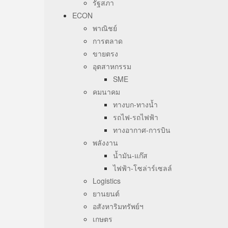
รัฐสภา
ECON
พาณิชย์
การตลาด
ขายตรง
อุตสาหกรรม
SME
คมนาคม
ทางบก-ทางน้ำ
รถไฟ-รถไฟฟ้า
ทางอากาศ-การบิน
พลังงาน
น้ำมัน-แก๊ส
ไฟฟ้า-โซล่าร์เซลล์
Logistics
ยานยนต์
อสังหาริมทรัพย์ฯ
เกษตร