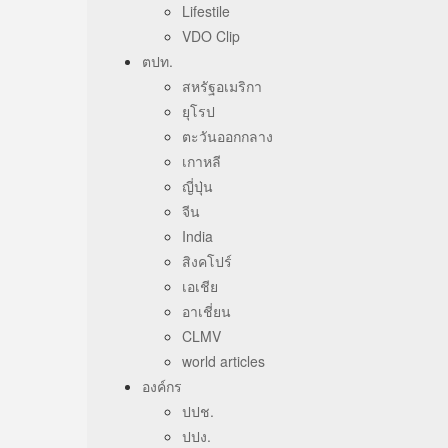
Lifestile
VDO Clip
ตปท.
สหรัฐอเมริกา
ยุโรป
ตะวันออกกลาง
เกาหลี
ญี่ปุ่น
จีน
India
สิงคโปร์
เอเชีย
อาเชี่ยน
CLMV
world articles
องค์กร
ปปช.
ปปง.