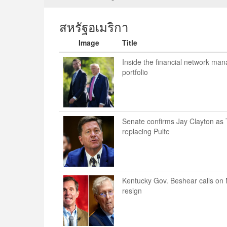
สหรัฐอเมริกา
Image
Title
Inside the financial network ma
portfolio
Senate confirms Jay Clayton as Tr
replacing Pulte
Kentucky Gov. Beshear calls on 
resign