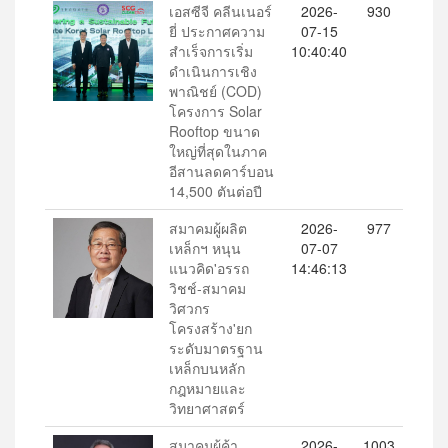
เอสซีจี คลีนเนอร์
2026-
930
ยี่ ประกาศความ
07-15
สำเร็จการเริ่ม
10:40:40
ดำเนินการเชิง
พาณิชย์ (COD)
โครงการ Solar
Rooftop ขนาด
ใหญ่ที่สุดในภาค
อีสานลดคาร์บอน
14,500 ตันต่อปี
สมาคมผู้ผลิต
2026-
977
เหล็กฯ หนุน
07-07
แนวคิด'อรรถ
14:46:13
วิชช์-สมาคม
วิศวกร
โครงสร้าง'ยก
ระดับมาตรฐาน
เหล็กบนหลัก
กฎหมายและ
วิทยาศาสตร์
สมาคมผู้ค้า
2026-
1003