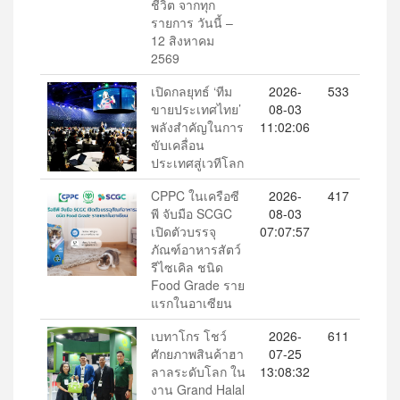
ชีวิต จากทุก
รายการ วันนี้ –
12 สิงหาคม
2569
เปิดกลยุทธ์ ‘ทีม
2026-
533
ขายประเทศไทย’
08-03
พลังสำคัญในการ
11:02:06
ขับเคลื่อน
ประเทศสู่เวทีโลก
CPPC ในเครือซี
2026-
417
พี จับมือ SCGC
08-03
เปิดตัวบรรจุ
07:07:57
ภัณฑ์อาหารสัตว์
รีไซเคิล ชนิด
Food Grade ราย
แรกในอาเซียน
เบทาโกร โชว์
2026-
611
ศักยภาพสินค้าฮา
07-25
ลาลระดับโลก ใน
13:08:32
งาน Grand Halal