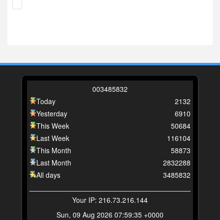
0
0
3
4
8
5
8
3
2
Today
2132
Yesterday
6910
This Week
50684
Last Week
116104
This Month
58873
Last Month
2832288
All days
3485832
Your IP: 216.73.216.144
Sun, 09 Aug 2026 07:59:35 +0000