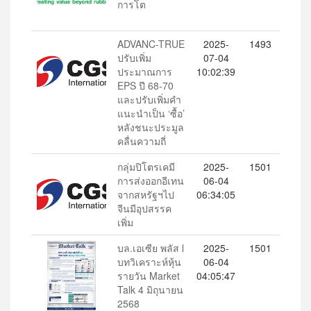
การโต
ADVANC-TRUE
2025-
1493
ปรับเพิ่ม
07-04
ประมาณการ
10:02:39
EPS ปี 68-70
และปรับเพิ่มคำ
แนะนำเป็น ‘ซื้อ’
หลังชนะประมูล
คลื่นความถี่
กลุ่มปิโตรเคมี
2025-
1501
การส่งออกอีเทน
06-04
จากสหรัฐฯไป
06:34:05
จีนมีอุปสรรค
เพิ่ม
บล.เอเซีย พลัส l
2025-
1501
บทวิเคราะห์หุ้น
06-04
รายวัน Market
04:05:47
Talk 4 มิถุนายน
2568