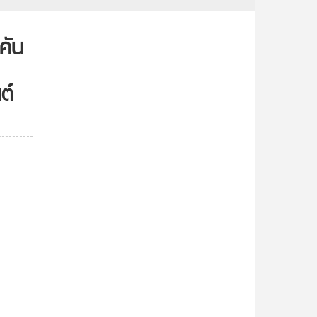
คัน
ต์