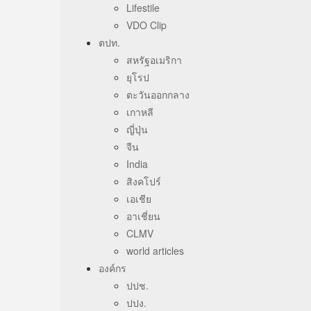
Lifestile
VDO Clip
ตปท.
สหรัฐอเมริกา
ยุโรป
ตะวันออกกลาง
เกาหลี
ญี่ปุ่น
จีน
India
สิงคโปร์
เอเชีย
อาเชี่ยน
CLMV
world articles
องค์กร
ปปช.
ปปง.