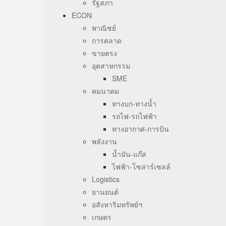
รัฐสภา
ECON
พาณิชย์
การตลาด
ขายตรง
อุตสาหกรรม
SME
คมนาคม
ทางบก-ทางน้ำ
รถไฟ-รถไฟฟ้า
ทางอากาศ-การบิน
พลังงาน
น้ำมัน-แก๊ส
ไฟฟ้า-โซล่าร์เซลล์
Logistics
ยานยนต์
อสังหาริมทรัพย์ฯ
เกษตร