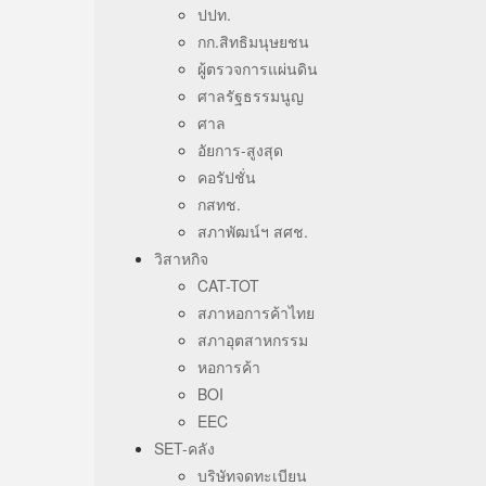
ปปท.
กก.สิทธิมนุษยชน
ผู้ตรวจการแผ่นดิน
ศาลรัฐธรรมนูญ
ศาล
อัยการ-สูงสุด
คอรัปชั่น
กสทช.
สภาพัฒน์ฯ สศช.
วิสาหกิจ
CAT-TOT
สภาหอการค้าไทย
สภาอุตสาหกรรม
หอการค้า
BOI
EEC
SET-คลัง
บริษัทจดทะเบียน