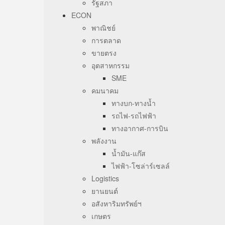
รัฐสภา
ECON
พาณิชย์
การตลาด
ขายตรง
อุตสาหกรรม
SME
คมนาคม
ทางบก-ทางน้ำ
รถไฟ-รถไฟฟ้า
ทางอากาศ-การบิน
พลังงาน
น้ำมัน-แก๊ส
ไฟฟ้า-โซล่าร์เซลล์
Logistics
ยานยนต์
อสังหาริมทรัพย์ฯ
เกษตร