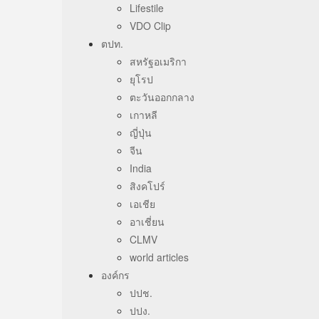
Lifestile
VDO Clip
ตปท.
สหรัฐอเมริกา
ยุโรป
ตะวันออกกลาง
เกาหลี
ญี่ปุ่น
จีน
India
สิงคโปร์
เอเชีย
อาเชี่ยน
CLMV
world articles
องค์กร
ปปช.
ปปง.