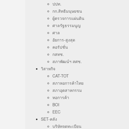
ปปท.
กก.สิทธิมนุษยชน
ผู้ตรวจการแผ่นดิน
ศาลรัฐธรรมนูญ
ศาล
อัยการ-สูงสุด
คอรัปชั่น
กสทช.
สภาพัฒน์ฯ สศช.
วิสาหกิจ
CAT-TOT
สภาหอการค้าไทย
สภาอุตสาหกรรม
หอการค้า
BOI
EEC
SET-คลัง
บริษัทจดทะเบียน