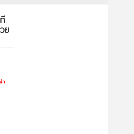
ที
้วย
้นำ