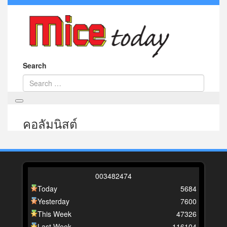
Search
คอลัมนิสต์
0
0
3
4
8
2
4
7
4
Today
5684
Yesterday
7600
This Week
47326
Last Week
116104