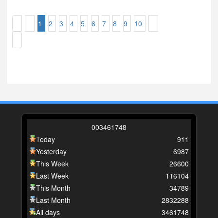
1
2
3
4
5
6
7
8
9
10
0
0
3
4
6
1
7
4
8
Today
911
Yesterday
6987
This Week
26600
Last Week
116104
This Month
34789
Last Month
2832288
All days
3461748