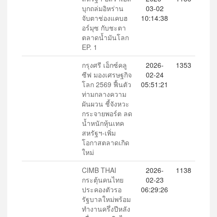
บุกถล่มอิหร่าน
03-02
จับตาช่องแคบฮ
10:14:38
อร์มุซ กับชะตา
ตลาดน้ำมันโลก
EP. 1
กรุงศรี เอ็กซ์คลู
2026-
1353
ซีฟ มองเศรษฐกิจ
02-24
โลก 2569 ฟื้นตัว
05:51:21
ท่ามกลางความ
ผันผวน ชี้จังหวะ
กระจายพอร์ต ลด
น้ำหนักหุ้นเทค
สหรัฐฯ-เพิ่ม
โอกาสตลาดเกิด
ใหม่
CIMB THAI
2026-
1138
กระตุ้นคนไทย
02-23
ประคองตัวรอ
06:29:26
รัฐบาลใหม่พร้อม
ทำงานครึ่งปีหลัง