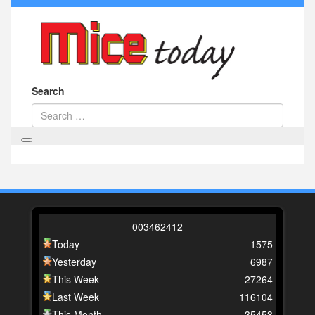
Search
0
0
3
4
6
2
4
1
2
Today
1575
Yesterday
6987
This Week
27264
Last Week
116104
This Month
35453