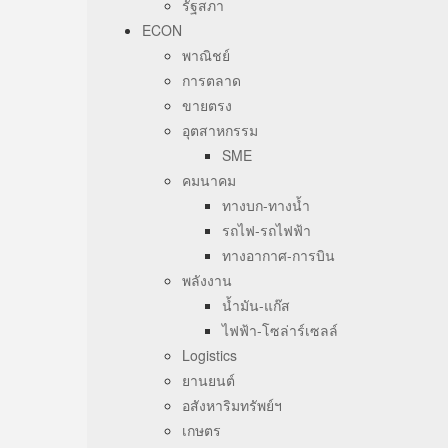
รัฐสภา
ECON
พาณิชย์
การตลาด
ขายตรง
อุตสาหกรรม
SME
คมนาคม
ทางบก-ทางน้ำ
รถไฟ-รถไฟฟ้า
ทางอากาศ-การบิน
พลังงาน
น้ำมัน-แก๊ส
ไฟฟ้า-โซล่าร์เซลล์
Logistics
ยานยนต์
อสังหาริมทรัพย์ฯ
เกษตร