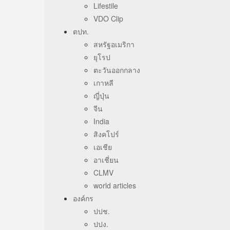
Lifestile
VDO Clip
ตปท.
สหรัฐอเมริกา
ยุโรป
ตะวันออกกลาง
เกาหลี
ญี่ปุ่น
จีน
India
สิงคโปร์
เอเชีย
อาเชี่ยน
CLMV
world articles
องค์กร
ปปช.
ปปง.