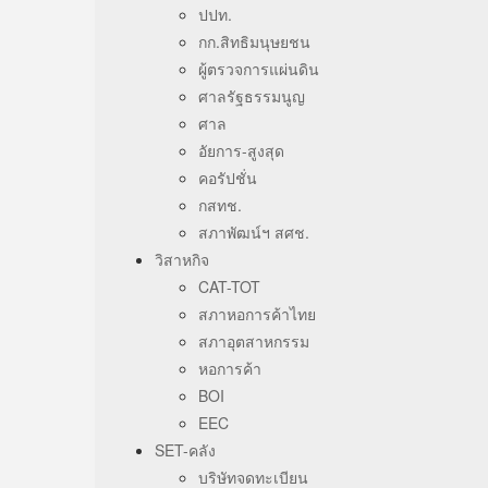
ปปท.
กก.สิทธิมนุษยชน
ผู้ตรวจการแผ่นดิน
ศาลรัฐธรรมนูญ
ศาล
อัยการ-สูงสุด
คอรัปชั่น
กสทช.
สภาพัฒน์ฯ สศช.
วิสาหกิจ
CAT-TOT
สภาหอการค้าไทย
สภาอุตสาหกรรม
หอการค้า
BOI
EEC
SET-คลัง
บริษัทจดทะเบียน