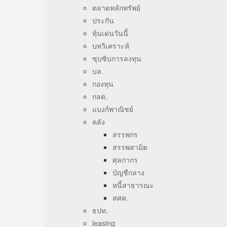
ตลาดหลักทรัพย์
ประกัน
หุ้นเด่นวันนี้
บทวิเคราะห์
ซุบซิบการลงทุน
บล.
กองทุน
กลต.
แบงก์พาณิชย์
คลัง
สรรพกร
สรรพสามิต
ศุลกากร
บัญชีกลาง
หนี้สาธารณะ
สศค.
ธปท.
leasing