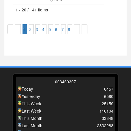
1 - 20 / 141 items
1
2
3
4
5
6
7
8
0
0
3
4
6
0
3
0
7
Today
6457
Yesterday
6580
This Week
25159
Last Week
116104
This Month
33348
Last Month
2832288