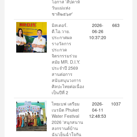
โอกาส 'สัปดาห์
วันแม่แห่ง
ชาติ๒๕๖๙'
มิสเตอร์.
2026-
663
ดี.ไอ.วาย.
06-26
ประกาศผล
10:37:20
รางวัลการ
ประกวด
จิตรกรรมร่วม
สมัย MR. D.I.Y.
ประจำปี 2569
สานต่อการ
สนับสนุนวงการ
ศิลปะไทยต่อเนื่อง
เป็นปีที่ 2
ไทยเบฟ เตรียม
2026-
1037
เนรมิต Phuket
04-11
Water Festival
12:48:53
2026 'สนุกสนาน
สงกรานต์บ้าน
ฉัน'เย็นฉ่ำใจกัน