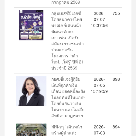
กรกฎาคม 2569
กลุ่มเอสซีบีเอกซ์
2026-
755
โดยธนาคารไทย
07-07
พาณิชย์เดินหน้า
10:37:56
พัฒนาทักษะ
เยาวชน เปิดรับ
สมัครเยาวชนเข้า
ร่วมแข่งขัน
โครงการ ‘กล้า
ใหม่…ใฝ่รู้’ ปีที่ 21
ประจำปี 2569
กยศ.ชี้แจงผู้กู้ยืม
2026-
898
เงินที่ถูกหักเงิน
07-05
เดือน ยอดหนี้จะยัง
15:19:59
ไม่ลดทันทีในแอปฯ
โดยยืนยันว่าเงิน
ไม่หาย และไม่เสีย
สิทธิตามกฎหมาย
‘ซีพี-ทรู’ เดินหน้า
2026-
894
สร้างผู้นำแห่ง
07-03