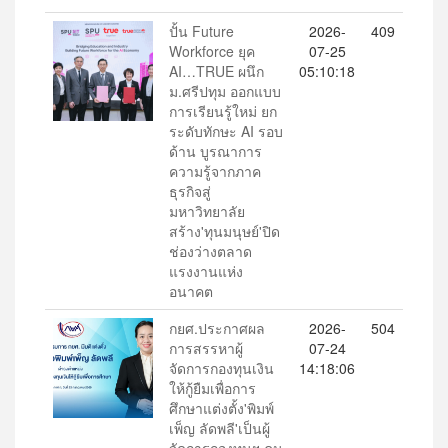
ปั้น Future
2026-
409
Workforce ยุค
07-25
AI…TRUE ผนึก
05:10:18
ม.ศรีปทุม ออกแบบ
การเรียนรู้ใหม่ ยก
ระดับทักษะ AI รอบ
ด้าน บูรณาการ
ความรู้จากภาค
ธุรกิจสู่
มหาวิทยาลัย
สร้าง'ทุนมนุษย์'ปิด
ช่องว่างตลาด
แรงงานแห่ง
อนาคต
กยศ.ประกาศผล
2026-
504
การสรรหาผู้
07-24
จัดการกองทุนเงิน
14:18:06
ให้กู้ยืมเพื่อการ
ศึกษาแต่งตั้ง'พิมพ์
เพ็ญ ลัดพลี'เป็นผู้
จัดการกองทุนฯ คน