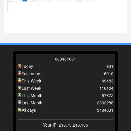
0
0
3
4
8
4
6
3
1
Today
931
Yesterday
6910
This Week
49483
Last Week
116104
This Month
57672
Last Month
2832288
All days
3484631
Your IP: 216.73.216.105